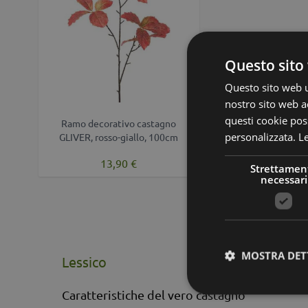
Questo sito 
Questo sito web ut
nostro sito web ac
questi cookie poss
Ramo decorativo castagno
personalizzata.
Le
GLIVER, rosso-giallo, 100cm
13,90 €
Strettamen
necessari
MOSTRA DET
Lessico
Caratteristiche del vero castagno