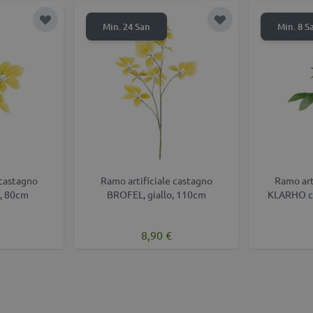
i
Aggiungi alla lista desideri
Aggiungi alla lista 
Min. 24 San
Min. 8 S
 castagno
Ramo artificiale castagno
Ramo art
o, 80cm
BROFEL, giallo, 110cm
KLARHO con
8,90 €
i