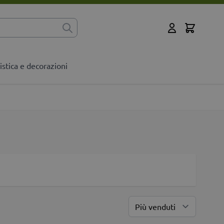
Cart
?
Il mio Account
istica e decorazioni
Ordina 