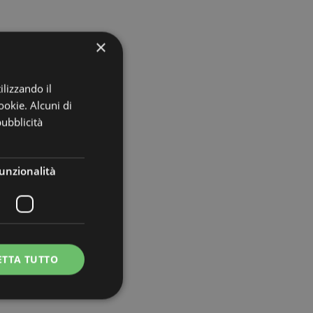
×
ilizzando il
ookie. Alcuni di
pubblicità
unzionalità
ETTA TUTTO