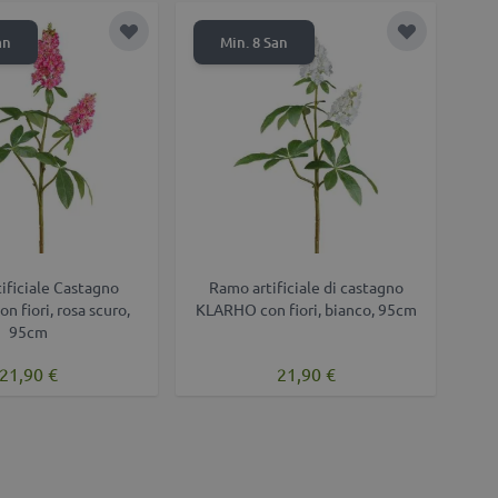
desideri
Aggiungi alla lista desideri
Aggiungi all
an
Min. 8 San
ificiale Castagno
Ramo artificiale di castagno
 fiori, rosa scuro,
KLARHO con fiori, bianco, 95cm
95cm
21,90 €
21,90 €