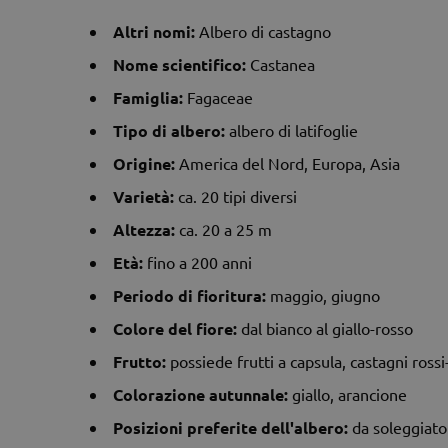
Altri nomi:
Albero di castagno
Nome scientifico:
Castanea
Famiglia:
Fagaceae
Tipo di albero:
albero di latifoglie
Origine:
America del Nord, Europa, Asia
Varietà:
ca. 20 tipi diversi
Altezza:
ca. 20 a 25 m
Età:
fino a 200 anni
Periodo di fioritura:
maggio, giugno
Colore del fiore:
dal bianco al giallo-rosso
Frutto:
possiede frutti a capsula, castagni ross
Colorazione autunnale:
giallo, arancione
Posizioni preferite dell'albero:
da soleggiat