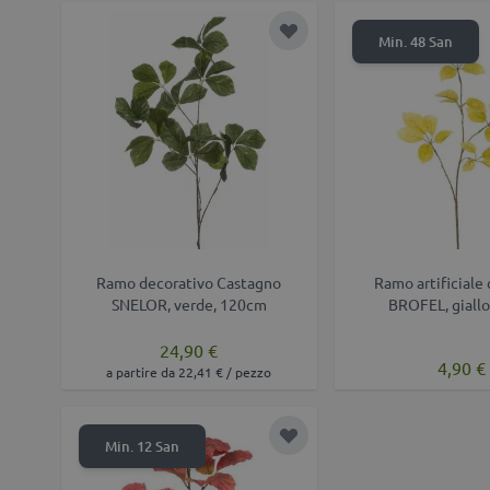
Aggiungi alla lista desider
Min. 48 San
Ramo decorativo Castagno
Ramo artificiale
SNELOR, verde, 120cm
BROFEL, giall
24,90 €
4,90 €
a partire da 22,41 € / pezzo
Aggiungi alla lista desider
Min. 12 San