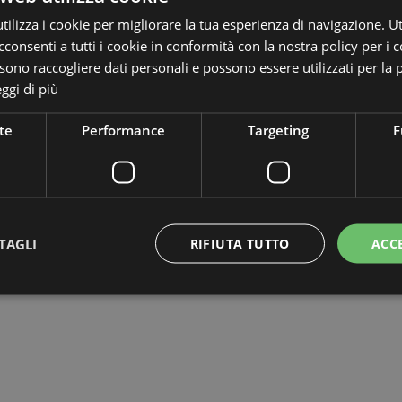
o. KG, Max-Planck-Str. 4, 97204, Germany, info@artplants.eu
ilizza i cookie per migliorare la tua esperienza di navigazione. Ut
consenti a tutti i cookie in conformità con la nostra policy per i c
ono raccogliere dati personali e possono essere utilizzati per la 
ggi di più
te
Performance
Targeting
F
sta desideri
TAGLI
RIFIUTA TUTTO
ACC