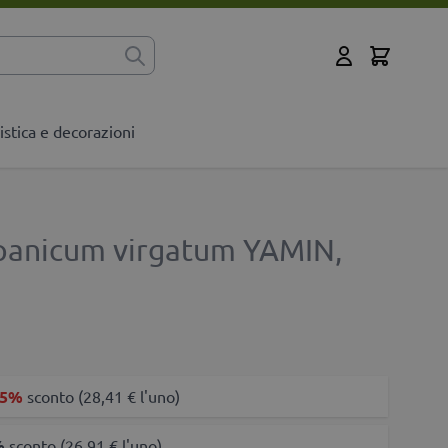
Cart
?
Il mio Account
istica e decorazioni
i panicum virgatum YAMIN,
5%
sconto (28,41 € l'uno)
%
sconto (26,91 € l'uno)