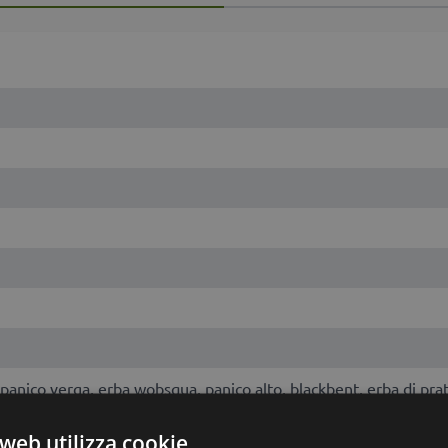
anico verga, erba wobsqua, panico alto, blackbent, erba di prater
web utilizza cookie