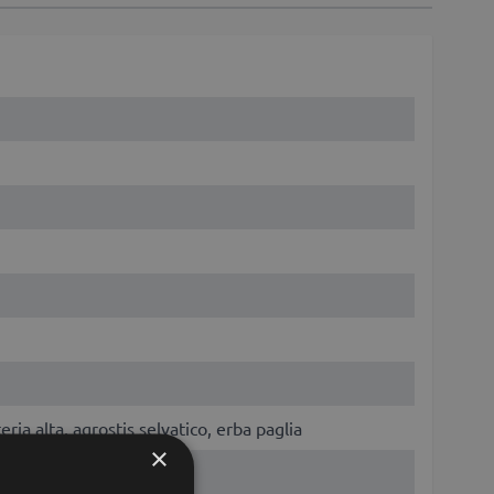
ia alta, agrostis selvatico, erba paglia
×