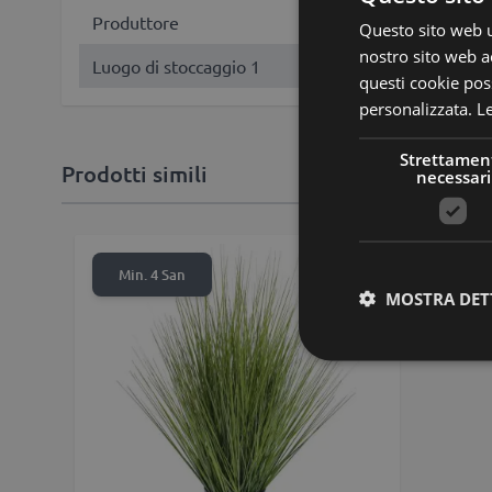
Produttore
artplants GmbH & C
Questo sito web ut
nostro sito web ac
Luogo di stoccaggio 1
HO-B3-4
questi cookie poss
personalizzata.
Le
Strettamen
Prodotti simili
necessari
Aggiungi alla li
Min. 4 San
MOSTRA DET