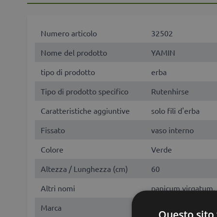
Numero articolo
32502
Nome del prodotto
YAMIN
tipo di prodotto
erba
Tipo di prodotto specifico
Rutenhirse
Caratteristiche aggiuntive
solo fili d'erba
Fissato
vaso interno
Colore
Verde
Altezza / Lunghezza (cm)
60
Altri nomi
panicum virgatum, p
Marca
artplants.de
Questo sito 