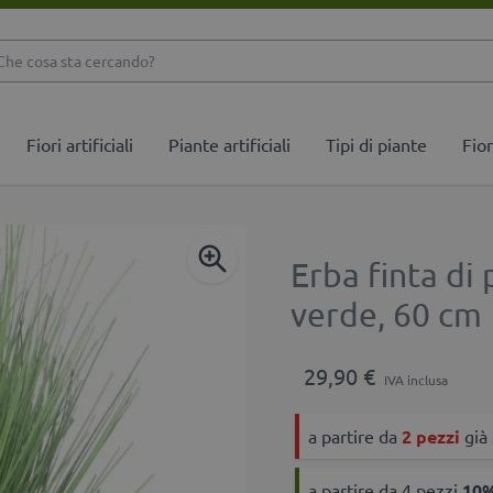
Che cosa sta cercando
Fiori artificiali
Piante artificiali
Tipi di piante
Fior
Erba finta d
verde, 60 cm
29,90 €
IVA inclusa
a partire da
2 pezzi
già
a partire da 4 pezzi
10