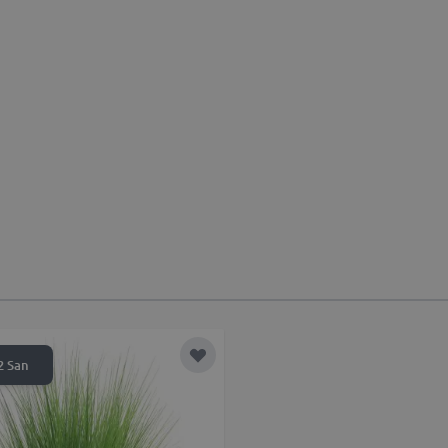
sta desideri
Aggiungi alla lista desideri
2 San