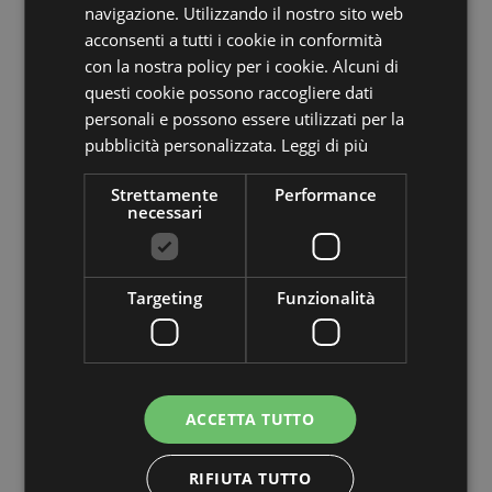
Numero
navigazione. Utilizzando il nostro sito web
32271
articolo
acconsenti a tutti i cookie in conformità
con la nostra policy per i cookie. Alcuni di
Nome del
LIANG
questi cookie possono raccogliere dati
prodotto
personali e possono essere utilizzati per la
pubblicità personalizzata.
Leggi di più
tipo di
foglia
prodotto
Strettamente
Performance
necessari
Tipo di
prodotto
Caladium
specifico
Targeting
Funzionalità
Caratteristiche
solo foglie
aggiuntive
Fissato
stelo
ACCETTA TUTTO
Colore
Verde
Altezza /
RIFIUTA TUTTO