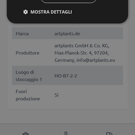
Lunghezza
95
(cm)
MOSTRA DETTAGLI
Altri nomi
caladium, orecchio elefante
Marca
artplants.de
artplants GmbH & Co. KG,
Produttore
Max-Planck-Str. 4, 97204,
Germany, info@artplants.eu
Luogo di
HO-B7-2-2
stoccaggio 1
Fuori
Sì
produzione