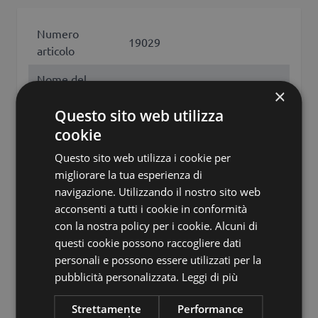
Numero
19029
articolo
Nome del
QUOLL
×
prodotto
Questo sito web utilizza
tipo di
cookie
ramo
prodotto
Questo sito web utilizza i cookie per
Tipo di
migliorare la tua esperienza di
prodotto
Flachs
navigazione. Utilizzando il nostro sito web
specifico
acconsenti a tutti i cookie in conformità
con la nostra policy per i cookie. Alcuni di
Caratteristiche
con spighe
questi cookie possono raccogliere dati
aggiuntive
personali e possono essere utilizzati per la
pubblicità personalizzata.
Leggi di più
Fissato
stelo
Colore
Rosso
Strettamente
Performance